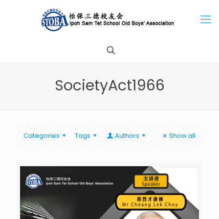
SocietyAct1966
Categories
Tags
Authors
Show all