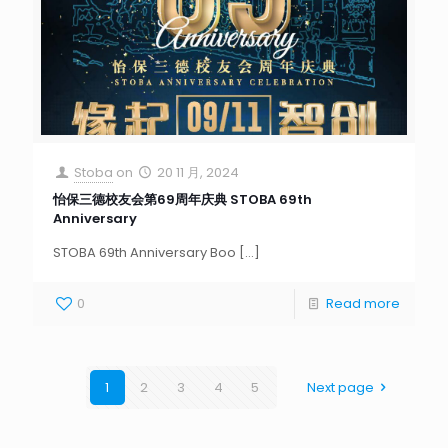
Stoba
on
20 11 月, 2024
怡保三德校友会第69周年庆典 STOBA 69th
Anniversary
STOBA 69th Anniversary Boo
[…]
0
Read more
1
2
3
4
5
Next page