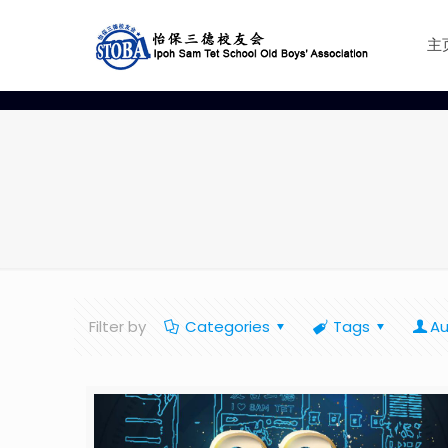
主
Filter by
Categories
Tags
Au