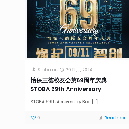
Stoba
on
20 11 月, 2024
怡保三德校友会第69周年庆典
STOBA 69th Anniversary
STOBA 69th Anniversary Boo
[…]
0
Read more