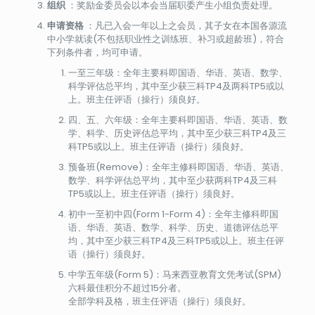
组织
：奖励金委员会以本会当届职委产生小组负责处理。
申请资格
：凡已入会一年以上之会员，其子女在本国各源流
中小学就读(不包括职业性之训练班、补习或超龄班)，符合
下列条件者，均可申请。
一至三年级：全年主要科即国语、华语、英语、数学、
科学评估总平均，其中至少获三科TP4及两科TP5或以
上。班主任评语（操行）须良好。
四、五、六年级：全年主要科即国语、华语、英语、数
学、科学、历史评估总平均，其中至少获三科TP4及三
科TP5或以上。班主任评语（操行）须良好。
预备班(Remove)：全年主修科即国语、华语、英语、
数学、科学评估总平均，其中至少获两科TP4及三科
TP5或以上。班主任评语（操行）须良好。
初中一至初中四(Form 1-Form 4)：全年主修科即国
语、华语、英语、数学、科学、历史、道德评估总平
均，其中至少获三科TP4及三科TP5或以上。班主任评
语（操行）须良好。
中学五年级(Form 5)：马来西亚教育文凭考试(SPM)
六科最佳积分不超过15分者。
全部学科及格，班主任评语（操行）须良好。